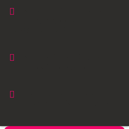
WIE VIELE PERSONEN UND
GEPÄCK KÖNNEN SIE
TRANSPORTIEREN?
WIE FUNKTIONIERT DER
FAHRRADTRANSFER?
SIND TRANSFERDIENSTE
GANZJÄHRIG VERFÜGBAR?