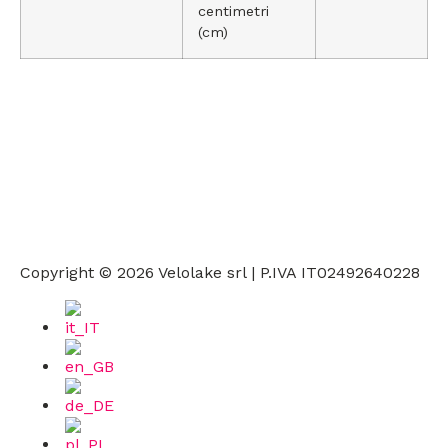
centimetri
(cm)
Via G. Matteotti 85, 38069 Torbole sul Garda (TN)
(+39)
329 4352 878
info@velolake.com
Copyright © 2026 Velolake srl | P.IVA IT02492640228