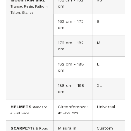
MOUNTAIN BIKE
152 cm - 162
XS
cm
Trance, Reign, Fathom,
Talon, Stance
162 cm - 172
S
cm
172 cm - 182
M
cm
182 cm - 188
L
cm
188 cm - 198
XL
cm
HELMETS
Circonferenza:
Universal
Standard
45–65 cm
& Full Face
SCARPE
Misura in
Custom
MTB & Road