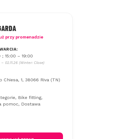
 GARDA
uż przy promenadzie
WARCIA:
 ; 15:00 – 19:00
 – 02.11.26 (Winter: Close)
o Chiesa, 1, 38066 Riva (TN)
egorie, Bike fitting,
na pomoc, Dostawa