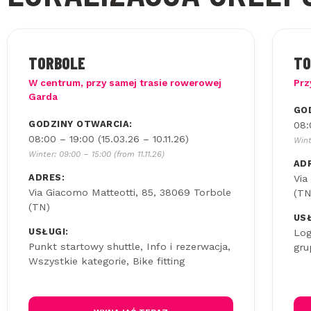
TORBOLE
TO
W centrum, przy samej trasie rowerowej
Prz
Garda
GO
GODZINY OTWARCIA:
08:
08:00 – 19:00 (15.03.26 – 10.11.26)
Wint
Winter: 09:00 – 15:00 (from 11.11.26)
AD
ADRES:
Via
Via Giacomo Matteotti, 85, 38069 Torbole
(TN
(TN)
USŁ
USŁUGI:
Log
Punkt startowy shuttle, Info i rezerwacja,
gru
Wszystkie kategorie, Bike fitting