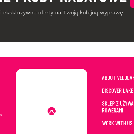
i i ekskluzywne oferty na Twoją kolejną wyprawę
ABOUT VELOLA
DISCOVER LAKE
SKLEP Z UŻYWA
ROWERAMI
28
WORK WITH US