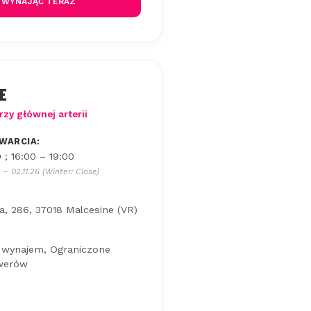
WYNAJĄĆ TERAZ
E
zy głównej arterii
WARCIA:
 ; 16:00 – 19:00
 – 02.11.26 (Winter: Close)
a, 286, 37018 Malcesine (VR)
wynajem, Ograniczone
owerów