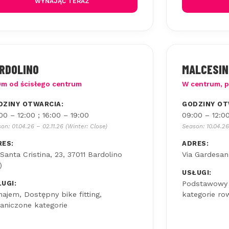
WYNAJĄĆ TERAZ
RDOLINO
MALCESIN
m od ścisłego centrum
W centrum, pr
DZINY OTWARCIA:
GODZINY OT
00 – 12:00 ; 16:00 – 19:00
09:00 – 12:00
on: 01.04.26 – 02.11.26 (Winter: Close)
Season: 10.04.26
RES:
ADRES:
 Santa Cristina, 23, 37011 Bardolino
Via Gardesan
)
USŁUGI:
UGI:
Podstawowy 
ajem, Dostępny bike fitting,
kategorie r
aniczone kategorie