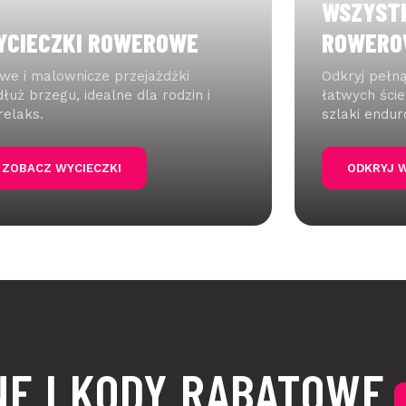
WSZYSTK
YCIECZKI ROWEROWE
ROWERO
we i malownicze przejażdżki
Odkryj pełną
łuż brzegu, idealne dla rodzin i
łatwych ści
relaks.
szlaki endur
ZOBACZ WYCIECZKI
ODKRYJ 
E I KODY RABATOWE