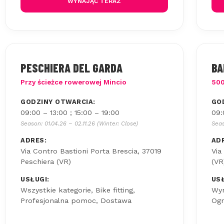
WYNAJĄĆ TERAZ
PESCHIERA DEL GARDA
BA
Przy ścieżce rowerowej Mincio
500
GODZINY OTWARCIA:
GO
09:00 – 13:00 ; 15:00 – 19:00
09:
Season: 01.04.26 – 02.11.26 (Winter: Close)
Seas
ADRES:
AD
Via Contro Bastioni Porta Brescia, 37019
Via
Peschiera (VR)
(VR
USŁUGI:
USŁ
Wszystkie kategorie, Bike fitting,
Wyn
Profesjonalna pomoc, Dostawa
Ogr