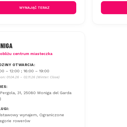
WYNAJĄĆ TERAZ
NIGA
obliżu centrum miasteczka
DZINY OTWARCIA:
00 – 12:00 ; 16:00 – 19:00
on: 01.04.26 – 02.11.26 (Winter: Close)
RES:
 Pergola, 31, 25080 Moniga del Garda
)
UGI:
stawowy wynajem, Ograniczone
egorie rowerów