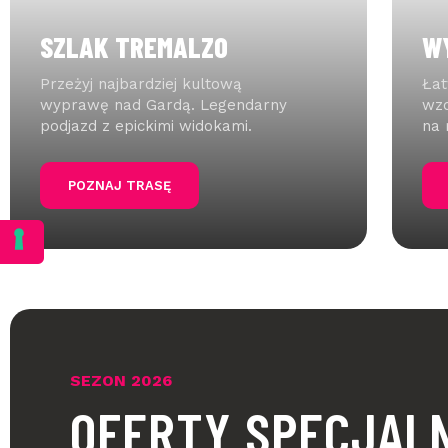
SZLAK TREMALZO
W
Przeżyj najbardziej kultową
Łat
wyprawę nad Gardą. Legendarny
wzd
podjazd z epickimi widokami.
na 
POZNAJ TRASĘ
SEZON 2026
OFERTY SPECJALN