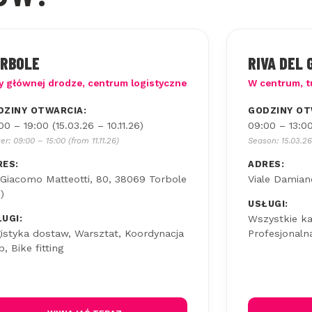
RBOLE
RIVA DEL
y głównej drodze, centrum logistyczne
W centrum, t
DZINY OTWARCIA:
GODZINY OT
00 – 19:00 (15.03.26 – 10.11.26)
09:00 – 13:00
er: 09:00 – 15:00 (from 11.11.26)
Season: 15.03.26
RES:
ADRES:
 Giacomo Matteotti, 80, 38069 Torbole
Viale Damian
)
USŁUGI:
UGI:
Wszystkie kat
istyka dostaw, Warsztat, Koordynacja
Profesjonal
p, Bike fitting