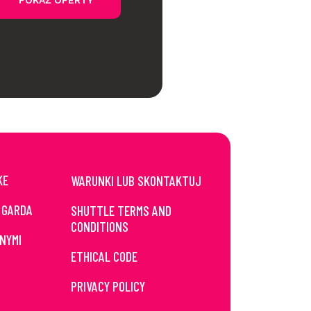
POKAŻ OFERTY
KE
WARUNKI LUB SKONTAKTUJ
 GARDA
SHUTTLE TERMS AND
CONDITIONS
NYMI
ETHICAL CODE
PRIVACY POLICY