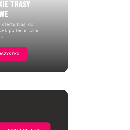
IE TRASY
WE
 ofertę tras: od
eżek po techniczne
o.
WSZYSTKO