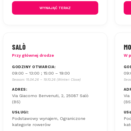
WYNAJĄĆ TERAZ
SALÒ
MO
Przy głównej drodze
W p
GODZINY OTWARCIA:
GO
09:00 – 13:00 ; 15:00 – 19:00
09:
Season: 15.04.26 – 19.10.26 (Winter: Close)
Seas
ADRES:
AD
Via Giacomo Benvenuti, 2, 25087 Salò
Via
(BS)
(BS
USŁUGI:
USŁ
Podstawowy wynajem, Ograniczone
Pod
kategorie rowerów
kat