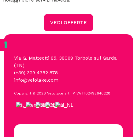
VEDI OFFERTE
Via G. Matteotti 85, 38069 Torbole sul Garda
(TN)
(+39)
329 4352 878
info@velolake.com
Copyright © 2026 Velolake srl | P.IVA IT02492640228