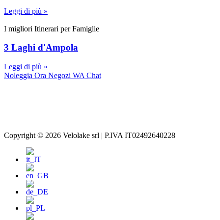
Leggi di più »
I migliori Itinerari per Famiglie
3 Laghi d'Ampola
Leggi di più »
Noleggia Ora
Negozi
WA Chat
Via G. Matteotti 85, 38069 Torbole sul Garda (TN)
(+39)
329 4352 878
info@velolake.com
Copyright © 2026 Velolake srl | P.IVA IT02492640228