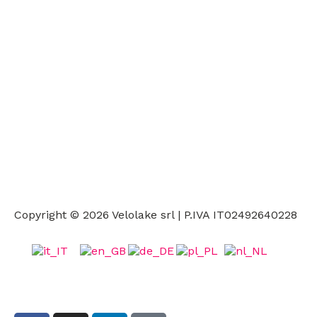
Via G. Matteotti 85, 38069 Torbole sul Garda (TN)
(+39)
329 4352 878
info@velolake.com
Copyright © 2026 Velolake srl | P.IVA IT02492640228