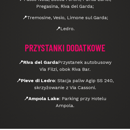
Pregasina, Riva del Garda;
📍
Tremosine, Vesio, Limone sul Garda;
📍
Ledro.
PRZYSTANKI DODATKOWE
📍
Riva del Garda
Przystanek autobusowy
Via Filzi, obok Riva Bar.
📍
Pieve di Ledro
: Stacja paliw Agip SS 240,
skrzyżowanie z Via Cassoni.
📍
Ampola Lake
: Parking przy Hotelu
Ampola.