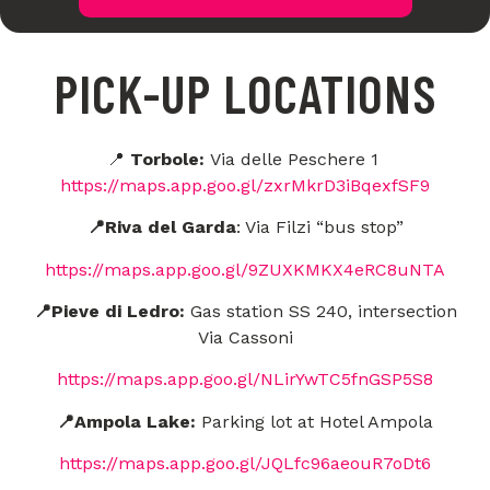
PICK-UP LOCATIONS
📍
Torbole:
Via delle Peschere 1
https://maps.app.goo.gl/zxrMkrD3iBqexfSF9
📍Riva del Garda
: Via Filzi “bus stop”
https://maps.app.goo.gl/9ZUXKMKX4eRC8uNTA
📍Pieve di Ledro:
Gas station SS 240, intersection
Via Cassoni
https://maps.app.goo.gl/NLirYwTC5fnGSP5S8
📍Ampola Lake:
Parking lot at Hotel Ampola
https://maps.app.goo.gl/JQLfc96aeouR7oDt6